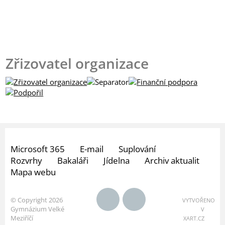
Zřizovatel organizace
Microsoft 365
E-mail
Suplování
Rozvrhy
Bakaláři
Jídelna
Archiv aktualit
Mapa webu
© Copyright 2026
VYTVOŘENO
Gymnázium Velké
V
Meziříčí
XART.CZ