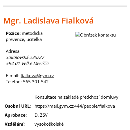
Mgr. Ladislava Fialková
Pozice:
metodička
prevence, učitelka
Adresa:
Sokolovská 235/27
594 01 Velké Meziříčí
E-mail:
fialkova@gvm.cz
Telefon:
565 301 542
Konzultace na základě předchozí domluvy.
Osobní URL:
https://mail.gvm.cz:444/people/fialkova
Aprobace:
D, ZSV
Vzdělání:
vysokoškolské