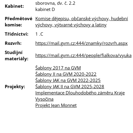
sborovna, dv. č. 2.2
Kabinet:
kabinet D
Předmětové
Komise dějepisu, občanské výchovy, hudební
komise:
výchovy, výtvarné výchovy a latiny
Třídnictví:
1 .C
Rozvrh:
https://mail.gvm.cz:444/znamky/rozvrh.aspx
Studijní
https://mail.gvm.cz:444/people/fialkova/vyuka
materiály:
Šablony 2017 na GVM
Šablony II na GVM 2020-2022
Šablony JAK na GVM 2022-2025
Projekty:
Šablony JAK II na GVM 2025-2028
Implementace Dlouhodobého záměru Kraje
Vysočina
Projekt Jean Monnet