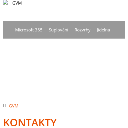
CS
Vyhledávání
DE
Microsoft 365
Suplování
Rozvrhy
Jídelna
EN
CS
GVM
KONTAKTY