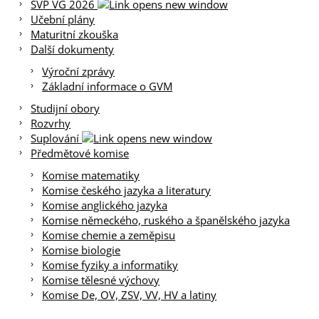
ŠVP VG 2026
Učební plány
Maturitní zkouška
Další dokumenty
Výroční zprávy
Základní informace o GVM
Studijní obory
Rozvrhy
Suplování
Předmětové komise
Komise matematiky
Komise českého jazyka a literatury
Komise anglického jazyka
Komise německého, ruského a španělského jazyka
Komise chemie a zeměpisu
Komise biologie
Komise fyziky a informatiky
Komise tělesné výchovy
Komise De, OV, ZSV, VV, HV a latiny