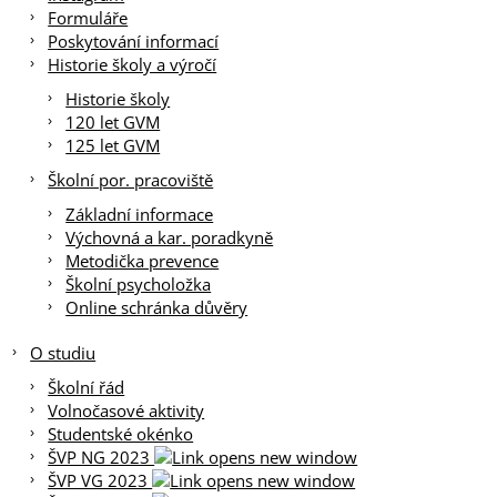
Formuláře
Poskytování informací
Historie školy a výročí
Historie školy
120 let GVM
125 let GVM
Školní por. pracoviště
Základní informace
Výchovná a kar. poradkyně
Metodička prevence
Školní psycholožka
Online schránka důvěry
O studiu
Školní řád
Volnočasové aktivity
Studentské okénko
ŠVP NG 2023
ŠVP VG 2023