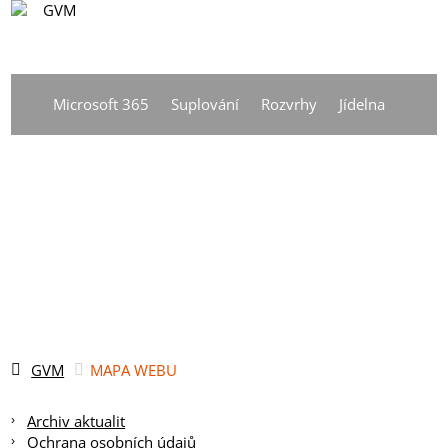
CS
Vyhledávání
DE
Microsoft 365
Suplování
Rozvrhy
Jídelna
EN
CS
GVM
MAPA WEBU
Archiv aktualit
Ochrana osobních údajů