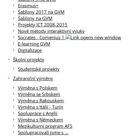
Erasmus+
Šablony 2017 na GVM
Šablony na GVM
Projekty ICT 2008-2015
Nové metody interaktivní výuky
Socrates - Comenius 1
E-learning GVM
Digitalizace
Školní projekty
Studentské projekty
Zahraniční výměny
Výměna s Polskem
Výměna se Srbskem
Výměna s Rakouskem
Výměna s Itálií - Turín
Spolupráce s Anglií
Výměna s Německem
Mezikulturní program AFS
Spolupracovali jsme s ...