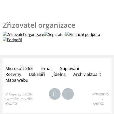
Zřizovatel organizace
Microsoft 365
E-mail
Suplování
Rozvrhy
Bakaláři
Jídelna
Archiv aktualit
Mapa webu
© Copyright 2026
VYTVOŘENO
Gymnázium Velké
V
Meziříčí
XART.CZ