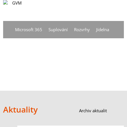
CS
Vyhledávání
DE
Microsoft 365
Suplování
Rozvrhy
Jídelna
EN
CS
Aktuality
Archiv aktualit