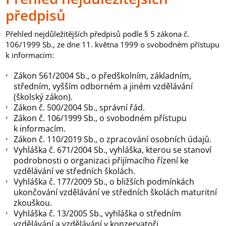
předpisů
Přehled nejdůležitějších předpisů
podle § 5 zákona č.
106/1999 Sb., ze dne 11. května 1999 o svobodném přístupu
k informacím:
Zákon 561/2004 Sb., o předškolním, základním,
středním, vyšším odborném a jiném vzdělávání
(školský zákon).
Z
ákon č. 500/2004 Sb.
, správní řád.
Zákon č. 106/1999 Sb., o svobodném přístupu
k informacím.
Zákon č. 110/2019 Sb., o zpracování osobních údajů.
Vyhláška č. 671/2004 Sb., vyhláška, kterou se stanoví
podrobnosti o organizaci přijímacího řízení ke
vzdělávání ve středních školách.
Vyhláška č. 177/2009 Sb., o bližších podmínkách
ukončování vzdělávání ve středních školách maturitní
zkouškou.
Vyhláška č. 13/2005 Sb., vyhláška o středním
vzdělávání a vzdělávání v konzervatoři.