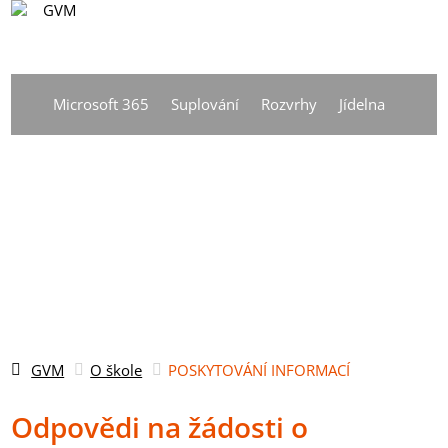
CS
Vyhledávání
DE
Microsoft 365
Suplování
Rozvrhy
Jídelna
EN
CS
GVM
O škole
POSKYTOVÁNÍ INFORMACÍ
Odpovědi na žádosti o