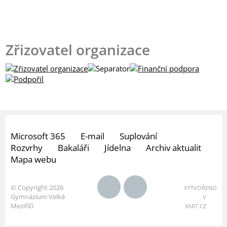
Zřizovatel organizace
Microsoft 365
E-mail
Suplování
Rozvrhy
Bakaláři
Jídelna
Archiv aktualit
Mapa webu
© Copyright 2026
VYTVOŘENO
Gymnázium Velké
V
Meziříčí
XART.CZ