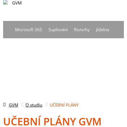
CS
Vyhledávání
DE
Microsoft 365
Suplování
Rozvrhy
Jídelna
EN
CS
GVM
O studiu
UČEBNÍ PLÁNY
UČEBNÍ PLÁNY GVM