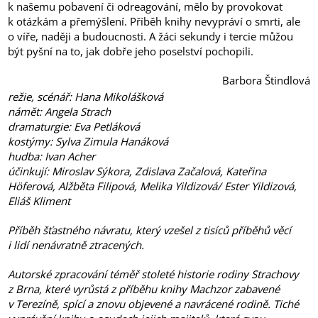
k našemu pobavení či odreagování, mělo by provokovat
k otázkám a přemýšlení. Příběh knihy nevypráví o smrti, ale
o víře, naději a budoucnosti. A žáci sekundy i tercie můžou
být pyšní na to, jak dobře jeho poselství pochopili.
Barbora Štindlová
režie, scénář: Hana Mikolášková
námět: Angela Strach
dramaturgie: Eva Petláková
kostýmy: Sylva Zimula Hanáková
hudba: Ivan Acher
účinkují: Miroslav Sýkora, Zdislava Začalová, Kateřina
Höferová, Alžběta Filipová, Melika Yildizová/ Ester Yildizová,
Eliáš Kliment
Příběh šťastného návratu, který vzešel z tisíců příběhů věcí
i lidí nenávratně ztracených.
Autorské zpracování téměř stoleté historie rodiny Strachovy
z Brna, které vyrůstá z příběhu knihy Machzor zabavené
v Terezíně, spící a znovu objevené a navrácené rodině. Tiché