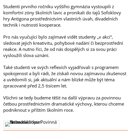
Studenti prvního ročníku vyššího gymnázia vystoupili z
komfortní zóny školních lavic a pronikali do tajů Sofoklovy
hry Antigona prostřednictvím vlastních úvah, divadelních
technik i nutností kooperace.
Pro nás vyučující bylo zajímavé vidět studenty „v akci“,
sledovat jejich kreativitu, pohybové nadání či bezprostřední
reakce. A nutno říci, že od nás dospělých si za svou práci
vysloužili slova uznání.
Také studenti ve svých reflexích vyjadřovali s programem
spokojenost a byli rádi, že získali novou zajímavou zkušenost
a uvědomili si, jak aktuální a nám blízké může být téma
zpracované před 2,5 tisícem let.
Všichni se tedy budeme těšit na další výpravu za povinnou
četbou prostřednictvím dramatické výchovy, kterou chceme
podniknout v příštím školním roce.