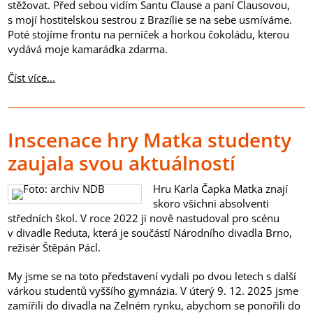
stěžovat. Před sebou vidím Santu Clause a paní Clausovou,
s mojí hostitelskou sestrou z Brazílie se na sebe usmíváme.
Poté stojíme frontu na perníček a horkou čokoládu, kterou
vydává moje kamarádka zdarma.
Číst více...
Inscenace hry Matka studenty
zaujala svou aktuálností
Hru Karla Čapka Matka znají
skoro všichni absolventi
středních škol. V roce 2022 ji nově nastudoval pro scénu
v divadle Reduta, která je součástí Národního divadla Brno,
režisér Štěpán Pácl.
My jsme se na toto představení vydali po dvou letech s další
várkou studentů vyššího gymnázia. V úterý 9. 12. 2025 jsme
zamířili do divadla na Zelném rynku, abychom se ponořili do