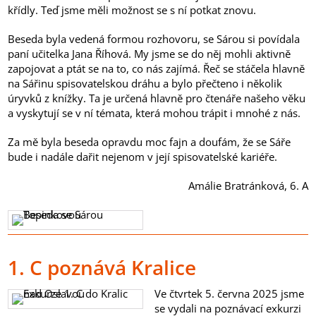
křídly. Teď jsme měli možnost se s ní potkat znovu.
Beseda byla vedená formou rozhovoru, se Sárou si povídala
paní učitelka Jana Říhová. My jsme se do něj mohli aktivně
zapojovat a ptát se na to, co nás zajímá. Řeč se stáčela hlavně
na Sářinu spisovatelskou dráhu a bylo přečteno i několik
úryvků z knížky. Ta je určená hlavně pro čtenáře našeho věku
a vyskytují se v ní témata, která mohou trápit i mnohé z nás.
Za mě byla beseda opravdu moc fajn a doufám, že se Sáře
bude i nadále dařit nejenom v její spisovatelské kariéře.
Amálie Bratránková, 6. A
1. C poznává Kralice
Ve čtvrtek 5. června 2025 jsme
se vydali na poznávací exkurzi