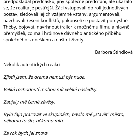
předpokládal přednášku, jiný společné předčítání, ale ukázalo
se, že realita je pestřejší. Žáci vstupovali do rolí jednotlivých
postav, sledovali jejich vzájemné vztahy, argumentovali,
navrhovali řešení konfliktů, pokoušeli se postavit pomyslné
Théby, bojovat, navrhnout trailer k možnému filmu a hlavně
přemýšleli, co mají hrdinové dávného antického příběhu
společného s dneškem a našimi životy.
Barbora Štindlová
Několik autentických reakcí:
Zjistil jsem, že drama nemusí být nuda.
Velká rozhodnutí mohou mít veliké následky.
Zaujaly mě černé závěsy.
Bylo fajn pracovat ve skupinách, bavilo mě „stavět“ město,
někomu to šlo, někomu míň.
Za rok bych jel znova.