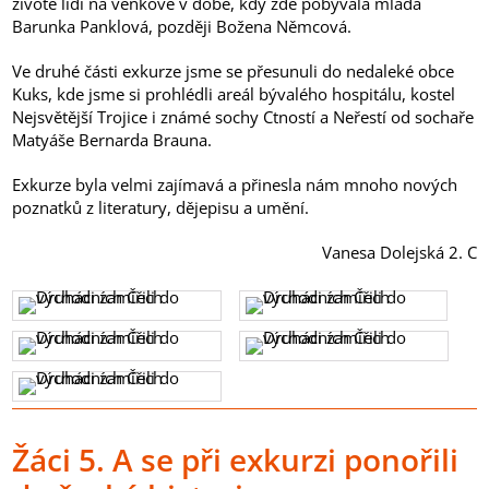
životě lidí na venkově v době, kdy zde pobývala mladá
Barunka Panklová, později Božena Němcová.
Ve druhé části exkurze jsme se přesunuli do nedaleké obce
Kuks, kde jsme si prohlédli areál bývalého hospitálu, kostel
Nejsvětější Trojice i známé sochy Ctností a Neřestí od sochaře
Matyáše Bernarda Brauna.
Exkurze byla velmi zajímavá a přinesla nám mnoho nových
poznatků z literatury, dějepisu a umění.
Vanesa Dolejská 2. C
Žáci 5. A se při exkurzi ponořili