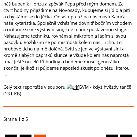
náš bubeník Honza a zpěvák Pepa před mým domem. Za
čtvrt hodiny přijíždíme na Novosady, kupujeme si jídlo a pití
a chystáme se do Jéčka. Od vstupu už na nás mává Kamča,
naše kytaristka. Společně vcházíme dovnitř bočním vchodem
a ocitáme se ve výstavní síni, kde máme postavenou stage.
Nahazujeme techniku, rovnám si mikrofon a ladím si svou
basovku. Rozhlížím se po místnosti kolem nás. Ticho. To
hrobové ticho na mě doléhá. Svítí se jen ve výstavní síni a
kromě slabých paprsků slunce je všude kolem nás naprostá
tma. Ještě necelé tři hodiny a budeme muset generálku
skončit, jelikož si půjdeme naposled zkusit polonézu, kterou
...
Celý text reportáže v souboru
GVM - když hvězdy tančí!
(131 KB)
Strana 1 z 5