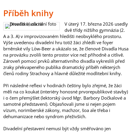
Příběh knihy
V úterý 17. března 2026 usedly
dvě třídy nižšího gymnázia (2.
A a 3. A) v improvizovaném hledišti neobvyklého prostoru.
Výše uvedenou divadelní hru totiž žáci zhlédli ve foyer
brněnské vily Löw-Beer a ukázalo se, že členové Divadla Husa
na provázku zvolili tento prostor více než příhodně a citlivě.
Zároveň pomocí prvků alternativního divadla vykreslili před
zraky překvapeného publika dramatický příběh některých
členů rodiny Strachovy a hlavně důležité modlitební knihy.
Při následné reflexi v hodinách češtiny bylo zřejmé, že žáci
měli na co koukat (interiéry honosné prvorepublikové stavby)
i o čem přemýšlet (lektorský úvod Mgr. Barbory Dočkalové a
samotné představení). Objasňovali jsme si nejen pojem
vízum, norimberské zákony, machzor, šoa ale třeba i
dehumanizace nebo syndrom přeživších.
Divadelní přestavení nemusí být vždy směřováno jen