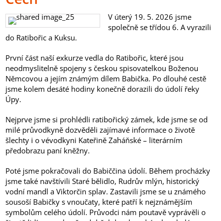
V úterý 19. 5. 2026 jsme
společně se třídou 6. A vyrazili
do Ratibořic a Kuksu.
První část naší exkurze vedla do Ratibořic, které jsou
neodmyslitelně spojeny s českou spisovatelkou Boženou
Němcovou a jejím známým dílem Babička. Po dlouhé cestě
jsme kolem desáté hodiny konečně dorazili do údolí řeky
Úpy.
Nejprve jsme si prohlédli ratibořický zámek, kde jsme se od
milé průvodkyně dozvěděli zajímavé informace o životě
šlechty i o vévodkyni Kateřině Zaháňské – literárním
předobrazu paní kněžny.
Poté jsme pokračovali do Babiččina údolí. Během procházky
jsme také navštívili Staré bělidlo, Rudrův mlýn, historický
vodní mandl a Viktorčin splav. Zastavili jsme se u známého
sousoší Babičky s vnoučaty, které patří k nejznámějším
symbolům celého údolí. Průvodci nám poutavě vyprávěli o