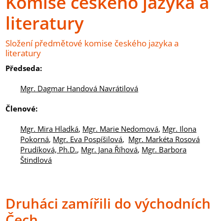
Komise českého jazyka a
literatury
Složení předmětové komise českého jazyka a
literatury
Předseda:
Mgr. Dagmar Handová Navrátilová
Členové:
Mgr. Mira Hladká
,
Mgr. Marie Nedomová
,
Mgr. Ilona
Pokorná
,
Mgr. Eva Pospíšilová
,
Mgr. Markéta Rosová
Prudíková, Ph.D.
,
Mgr. Jana Říhová
,
Mgr. Barbora
Štindlová
Druháci zamířili do východních
Čech