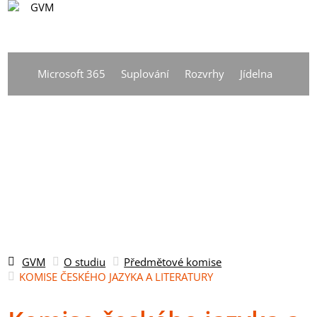
CS
Vyhledávání
DE
Microsoft 365
Suplování
Rozvrhy
Jídelna
EN
CS
GVM
O studiu
Předmětové komise
KOMISE ČESKÉHO JAZYKA A LITERATURY