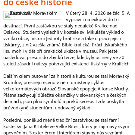
do české historie
V úterý 28. 4. 2026 se žáci 5. A
vypravili na exkurzi do tří
destinací. První zastávkou se staly nedaleké Kralice nad
Oslavou. Studenti vyslechli v kostele sv. Mikuláše výklad o
vzniku obce, historii Jednoty bratrské a také o práci jejich
tiskárny, z níž vzešla známá Bible kralická. Práci tiskařského
lisu mohli vidět při praktické ukázce v muzeu. Pak ještě
následoval přesun do zbytků tvrze, kde byly učiněny ve 20.
století zásadní nálezy potvrzující existenci tiskárny v Kralicích.
Dalším cílem putování za historií a kulturou se stal Moravský
Krumlov, přesněji řečeno v něm umístěný cyklus
velkoformátových obrazů Slovanské epopeje Alfonse Muchy.
Plátna zachycují důležité okamžiky v slovanských a českých
dějinách, jsou plná symbolů a prvků secese. I zde poskytla
průvodkyně studentům fundovaný výklad.
Poslední, poněkud méně tradiční zastávkou se stal farní
kostel sv. Jana Křtitele ve Velké Bíteši, který je zajímavý svým
opevněním. S exteriérem i interiérem stavby nás seznámil