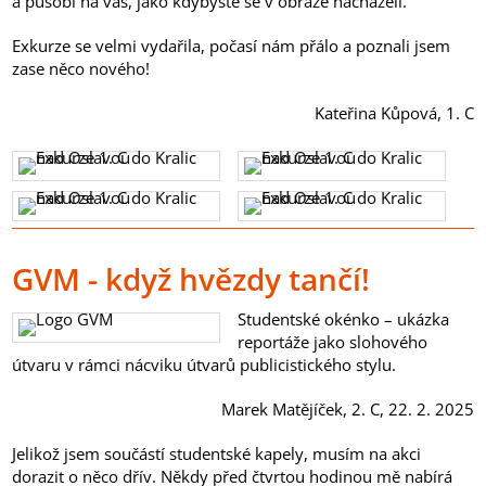
a působí na vás, jako kdybyste se v obraze nacházeli.
Exkurze se velmi vydařila, počasí nám přálo a poznali jsem
zase něco nového!
Kateřina Kůpová, 1. C
GVM - když hvězdy tančí!
Studentské okénko – ukázka
reportáže jako slohového
útvaru v rámci nácviku útvarů publicistického stylu.
Marek Matějíček, 2. C, 22. 2. 2025
Jelikož jsem součástí studentské kapely, musím na akci
dorazit o něco dřív. Někdy před čtvrtou hodinou mě nabírá