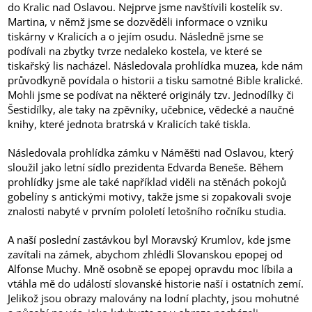
do Kralic nad Oslavou. Nejprve jsme navštívili kostelík sv.
Martina, v němž jsme se dozvěděli informace o vzniku
tiskárny v Kralicích a o jejím osudu. Následně jsme se
podívali na zbytky tvrze nedaleko kostela, ve které se
tiskařský lis nacházel. Následovala prohlídka muzea, kde nám
průvodkyně povídala o historii a tisku samotné Bible kralické.
Mohli jsme se podívat na některé originály tzv. Jednodílky či
Šestidílky, ale taky na zpěvníky, učebnice, vědecké a naučné
knihy, které jednota bratrská v Kralicích také tiskla.
Následovala prohlídka zámku v Náměšti nad Oslavou, který
sloužil jako letní sídlo prezidenta Edvarda Beneše. Během
prohlídky jsme ale také například viděli na stěnách pokojů
gobelíny s antickými motivy, takže jsme si zopakovali svoje
znalosti nabyté v prvním pololetí letošního ročníku studia.
A naší poslední zastávkou byl Moravský Krumlov, kde jsme
zavítali na zámek, abychom zhlédli Slovanskou epopej od
Alfonse Muchy. Mně osobně se epopej opravdu moc líbila a
vtáhla mě do událostí slovanské historie naší i ostatních zemí.
Jelikož jsou obrazy malovány na lodní plachty, jsou mohutné