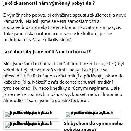
Jaké zkušenosti nám výměnný pobyt dal?
Z výměnného pobytu si odvážíme spoustu zkušeností a nové
kamarády. Naučili jsme se větší samostatnosti a
zodpovědnosti a nebát se více komunikovat v cizím jazyce.
Také jsme získali informace o rakouské kultuře, je sice
podobná té naší, ale nikoliv stejná.
Jaké dobroty jsme měli šanci ochutnat?
Měli jsme šanci ochutnat tradiční dort Linzer Torte, který byl
velmi dobrý, ale zároveň velmi sladký. Také jsme se
přesvědčili, že Rakušané skořici milují a přidávají ji skoro do
každého jídla. Někteří z nás dokonce ochutnali tradiční
tyrolské knedlíky nebo knedlíky s různými náplněmi. Dále
jsme měli v rodinách možnost vyzkoušet tradiční limonádu
Almdudler a sami jsme si opekli Stockbrot.
Šli bychom do výměnného
pobytu znovu?