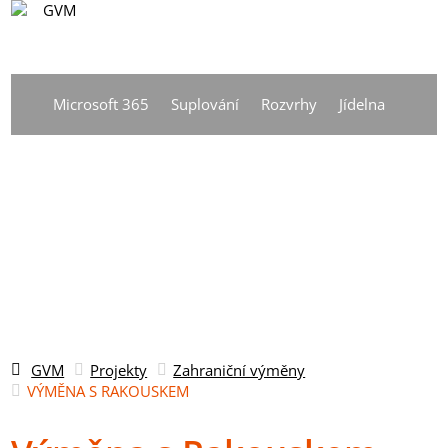
CS
Vyhledávání
DE
Microsoft 365
Suplování
Rozvrhy
Jídelna
EN
CS
GVM
Projekty
Zahraniční výměny
VÝMĚNA S RAKOUSKEM