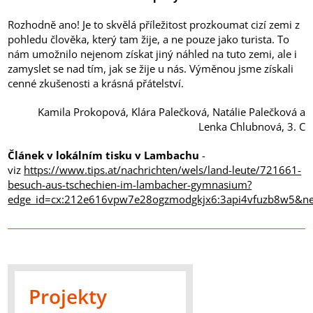
Rozhodně ano! Je to skvělá příležitost prozkoumat cizí zemi z
pohledu člověka, který tam žije, a ne pouze jako turista. To
nám umožnilo nejenom získat jiný náhled na tuto zemi, ale i
zamyslet se nad tím, jak se žije u nás. Výměnou jsme získali
cenné zkušenosti a krásná přátelství.
Kamila Prokopová, Klára Palečková, Natálie Palečková a
Lenka Chlubnová, 3. C
Článek v lokálním tisku v Lambachu
-
viz
https://www.tips.at/nachrichten/wels/land-leute/721661-
besuch-aus-tschechien-im-lambacher-gymnasium?
edge_id=cx:212e616vpw7e28ogzmodgkjx6:3api4vfuzb8w5&n
Projekty