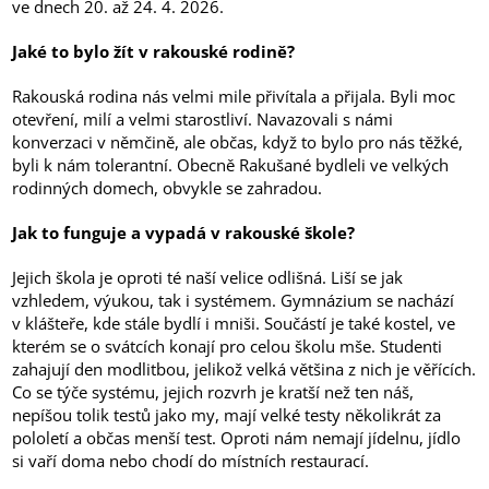
ve dnech 20. až 24. 4. 2026.
Jaké to bylo žít v rakouské rodině?
Rakouská rodina nás velmi mile přivítala a přijala. Byli moc
otevření, milí a velmi starostliví. Navazovali s námi
konverzaci v němčině, ale občas, když to bylo pro nás těžké,
byli k nám tolerantní. Obecně Rakušané bydleli ve velkých
rodinných domech, obvykle se zahradou.
Jak to funguje a vypadá v rakouské škole?
Jejich škola je oproti té naší velice odlišná. Liší se jak
vzhledem, výukou, tak i systémem. Gymnázium se nachází
v klášteře, kde stále bydlí i mniši. Součástí je také kostel, ve
kterém se o svátcích konají pro celou školu mše. Studenti
zahajují den modlitbou, jelikož velká většina z nich je věřících.
Co se týče systému, jejich rozvrh je kratší než ten náš,
nepíšou tolik testů jako my, mají velké testy několikrát za
pololetí a občas menší test. Oproti nám nemají jídelnu, jídlo
si vaří doma nebo chodí do místních restaurací.