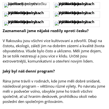
Zaznamenali jsme nějaké rozdíly oproti česku?
V Rakousku jsou všichni více kultivovaní a zdvořilí. Dbají na
čistotu, ekologii, záleží jim na dobrém zázemí a kvalitě života
obyvatelstva. Všude bylo čisto a uklizeno. Měli jsme dojem,
že se tolik nestresují a jsou více v klidu. Určitě jsou
extrovertnější, komunikativní a otevření novým lidem.
Jaký byl náš denní program?
Rána jsme trávili v rodinách, kde jsme měli dobré snídaně,
následoval program – většinou různé výlety. Po návratu jsme
měli v podvečer volno, obvykle jsme ho trávili všichni
společně, ať už hraním deskovek, prohlídkou okolí nebo
poslední den společným grilováním.