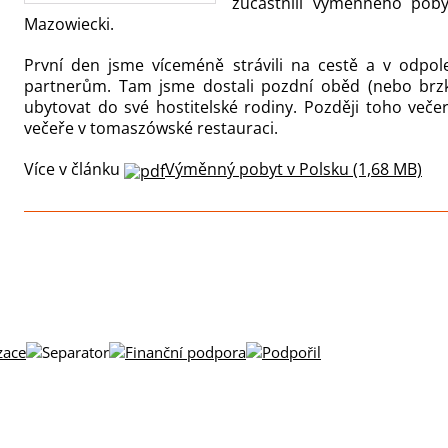
zúčastnili výměnného po
Mazowiecki.
První den jsme víceméně strávili na cestě a v odpol
partnerům. Tam jsme dostali pozdní oběd (nebo brzko
ubytovat do své hostitelské rodiny. Později toho ve
večeře v tomaszówské restauraci.
Více v článku
Výměnný pobyt v Polsku (1,68 MB)