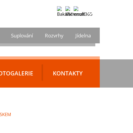
CS
Vyhledávání
DE
Suplování
Rozvrhy
Jídelna
EN
CS
OTOGALERIE
KONTAKTY
LSKEM