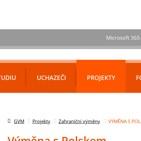
Microsoft 365
TUDIU
UCHAZEČI
PROJEKTY
F
GVM
Projekty
Zahraniční výměny
VÝMĚNA S PO
Výměna s Polskem