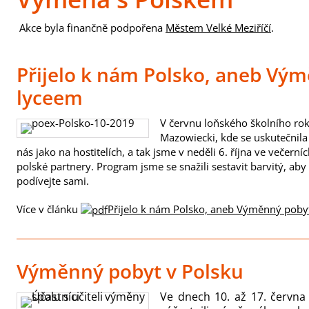
Akce byla finančně podpořena
Městem Velké Meziříčí
.
Přijelo k nám Polsko, aneb Vý
lyceem
V červnu loňského školního ro
Mazowiecki, kde se uskutečnila
nás jako na hostitelích, a tak jsme v neděli 6. října ve večer
polské partnery. Program jsme se snažili sestavit barvitý, aby
podívejte sami.
Více v článku
Přijelo k nám Polsko, aneb Výměnný poby
Výměnný pobyt v Polsku
Ve dnech 10. až 17. června 