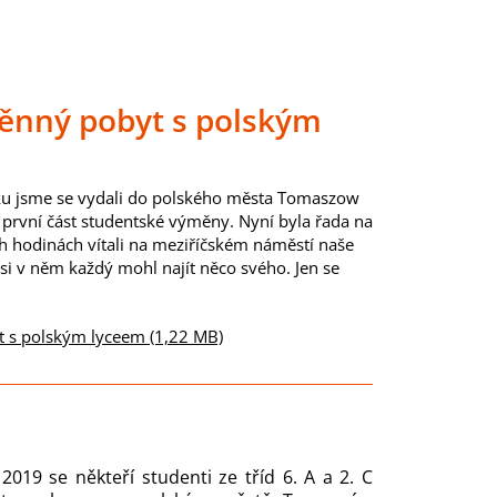
měnný pobyt s polským
ku jsme se vydali do polského města Tomaszow
 první část studentské výměny. Nyní byla řada na
ních hodinách vítali na meziříčském náměstí naše
 si v něm každý mohl najít něco svého. Jen se
t s polským lyceem (1,22 MB)
2019 se někteří studenti ze tříd 6. A a 2. C