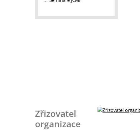
Semináře JČMF
Zřizovatel
organizace