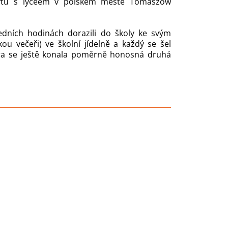
bytu s lyceem v polském městě Tomaszów
edních hodinách dorazili do školy ke svým
u večeři) ve školní jídelně a každý se šel
čera se ještě konala poměrně honosná druhá