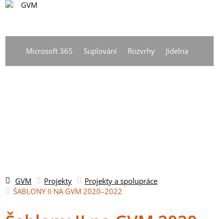
CS
Vyhledávání
DE
Microsoft 365
Suplování
Rozvrhy
Jídelna
EN
CS
GVM
Projekty
Projekty a spolupráce
ŠABLONY II NA GVM 2020–2022