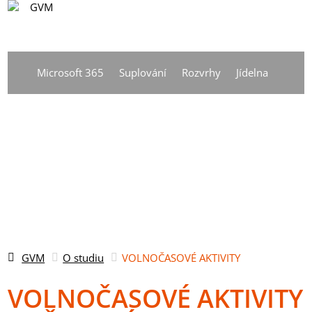
CS
Vyhledávání
DE
Microsoft 365
Suplování
Rozvrhy
Jídelna
EN
CS
GVM
O studiu
VOLNOČASOVÉ AKTIVITY
VOLNOČASOVÉ AKTIVITY