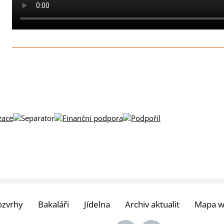
ozvrhy
Bakaláři
Jídelna
Archiv aktualit
Mapa 