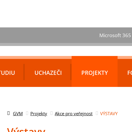
Microsoft 365
TUDIU
UCHAZEČI
PROJEKTY
F
GVM
Projekty
Akce pro veřejnost
VÝSTAVY
Výstavy