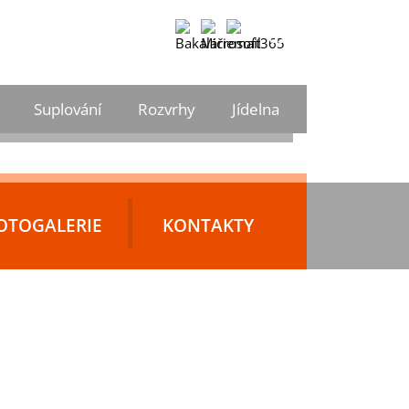
CS
Vyhledávání
DE
Suplování
Rozvrhy
Jídelna
EN
CS
OTOGALERIE
KONTAKTY