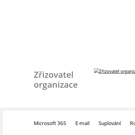
Zřizovatel
organizace
Microsoft 365
E-mail
Suplování
R