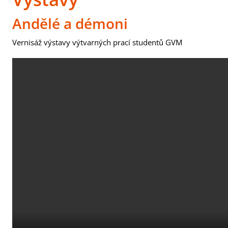
Andělé a démoni
Vernisáž výstavy výtvarných prací studentů GVM