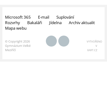
Microsoft 365
E-mail
Suplování
Rozvrhy
Bakaláři
Jídelna
Archiv aktualit
Mapa webu
© Copyright 2026
VYTVOŘENO
Gymnázium Velké
V
Meziříčí
XART.CZ