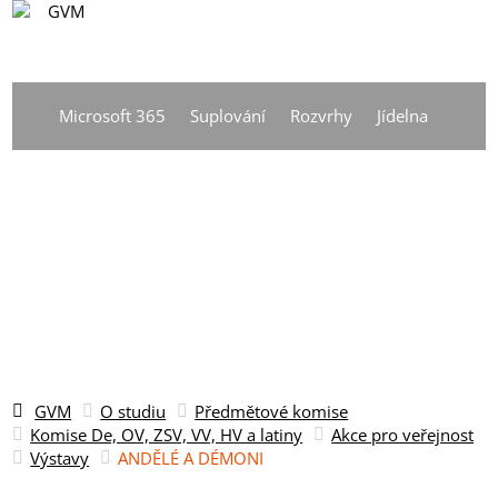
CS
Vyhledávání
DE
Microsoft 365
Suplování
Rozvrhy
Jídelna
EN
CS
GVM
O studiu
Předmětové komise
Komise De, OV, ZSV, VV, HV a latiny
Akce pro veřejnost
Výstavy
ANDĚLÉ A DÉMONI