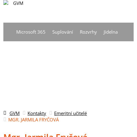
CS
Vyhledávání
DE
Microsoft 365
Suplování
Rozvrhy
Jídelna
EN
CS
GVM
Kontakty
Emeritní učitelé
MGR. JARMILA FRYČOVÁ