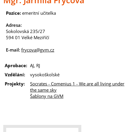
Mgr. Jarmila Fryčová
Pozice:
emeritní učitelka
Adresa:
Sokolovská 235/27
594 01 Velké Meziříčí
E-mail:
frycova@gvm.cz
Aprobace:
AJ, RJ
Vzdělání:
vysokoškolské
Projekty:
Socrates - Comenius 1 - We are all living under
the same sky
Šablony na GVM