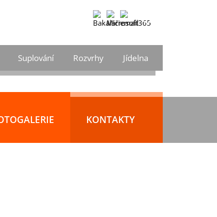
CS
Vyhledávání
DE
Suplování
Rozvrhy
Jídelna
EN
CS
OTOGALERIE
KONTAKTY