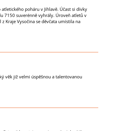
tletického poháru v Jihlavě. Účast si dívky
u 7150 suverénně vyhrály. Úroveň atletů v
l z Kraje Vysočina se děvčata umístila na
zký věk již velmi úspěšnou a talentovanou