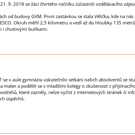
 21. 9. 2018 se žáci čtvrtého ročníku zúčastnili vzdělávacího záje
ách od budovy GVM. První zastávkou se stala Vělička, kde na nás č
ESCO. Okruh měřil 2,5 kilometru a vedl až do hloubky 135 metrů.
li i chuťovými buňkami.
7 se v aule gymnázia uskutečnilo setkání našich absolventů se st
a mater a podělili se s mladšími kolegy o zkušenosti z přijímacího 
postřehů, které zazněly, nelze vyčíst z internetových stránek či
ích úspěchů.