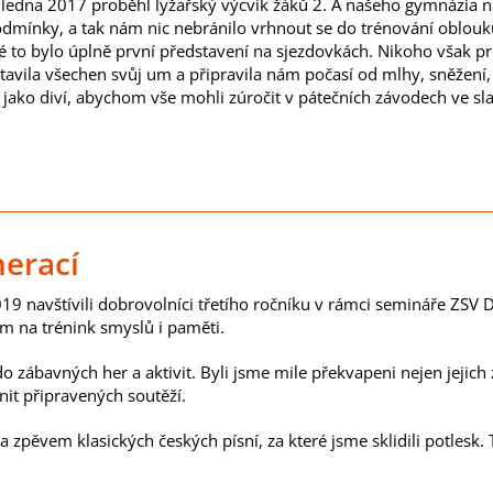
 ledna 2017 proběhl lyžařský výcvik žáků 2. A našeho gymnázia n
dmínky, a tak nám nic nebránilo vrhnout se do trénování oblouků. 
é to bylo úplně první představení na sjezdovkách. Nikoho však p
avila všechen svůj um a připravila nám počasí od mlhy, sněžení, 
e jako diví, abychom vše mohli zúročit v pátečních závodech ve sl
nerací
019 navštívili dobrovolníci třetího ročníku v rámci semináře ZSV
ram na trénink smyslů i paměti.
o zábavných her a aktivit. Byli jsme mile překvapeni nejen jejich 
nit připravených soutěží.
 zpěvem klasických českých písní, za které jsme sklidili potlesk. 