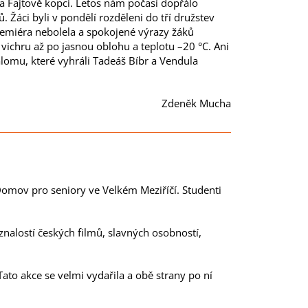
a Fajtově kopci. Letos nám počasí dopřálo
Žáci byli v pondělí rozděleni do tří družstev
remiéra nebolela a spokojené výrazy žáků
vichru až po jasnou oblohu a teplotu –20 °C. Ani
alomu, které vyhráli Tadeáš Bíbr a Vendula
Zdeněk Mucha
 Domov pro seniory ve Velkém Meziříčí. Studenti
znalostí českých filmů, slavných osobností,
Tato akce se velmi vydařila a obě strany po ní