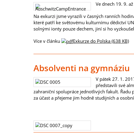
Ve dnech 19. 9. až
Na exkurzi jsme vyrazili v časných ranních hodin
které patří ke světovému kulturnímu dědictví UN
solnými ionty pouze dechem, jiní si ho vyzkouše
Více v článku
Exkurze do Polska (638 KB)
Absolventi na gymnáziu
V pátek 27. 1. 201
představili své alm
zahraniční spolupráce jednotlivých fakult. Řadu 
za účast a přejeme jim hodně studijních a osobn