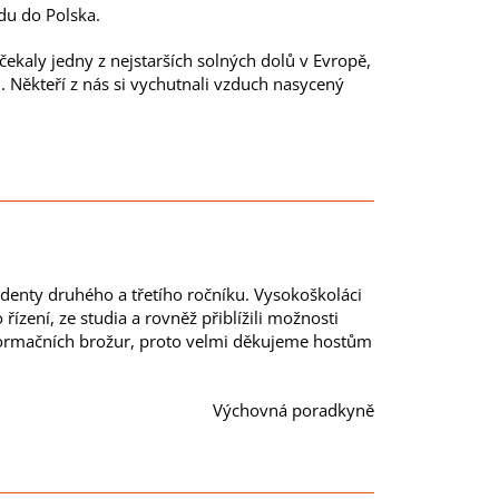
zdu do Polska.
ekaly jedny z nejstarších solných dolů v Evropě,
 Někteří z nás si vychutnali vzduch nasycený
udenty druhého a třetího ročníku. Vysokoškoláci
řízení, ze studia a rovněž přiblížili možnosti
 informačních brožur, proto velmi děkujeme hostům
Výchovná poradkyně