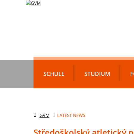
SCHULE
STUDIUM
F
GVM
LATEST NEWS
Středoškolský atletický 