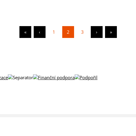
«
‹
1
2
3
›
»