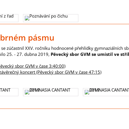
říbrném pásmu
se zúčastnil XXV. ročníku hodnocené přehlídky gymnaziálních s
ilo 25. - 27. dubna 2019,
Pěvecký sbor GVM se umístil ve st
Pěvecký sbor GVM v čase 3:40:00)
 závěrečný koncert (Pěvecký sbor GVM v čase 47:15)