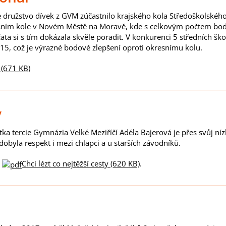
 družstvo dívek z GVM zúčastnilo krajského kola Středoškolského a
sním kole v Novém Městě na Moravě, kde s celkovým počtem bod
ata si s tím dokázala skvěle poradit. V konkurenci 5 středních ško
15, což je výrazné bodové zlepšení oproti okresnímu kolu.
 (671 KB)
y
ntka tercie Gymnázia Velké Meziříčí Adéla Bajerová je přes svůj ní
ydobyla respekt i mezi chlapci a u starších závodníků.
u
Chci lézt co nejtěžší cesty (620 KB)
.