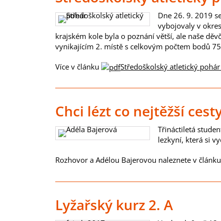
Dne 26. 9. 2019 se
vybojovaly v okre
krajském kole byla o poznání větší, ale naše děvč
vynikajícím 2. místě s celkovým počtem bodů 75
Více v článku
Středoškolský atletický pohár
Chci lézt co nejtěžší cest
Třináctiletá stude
lezkyní, která si v
Rozhovor a Adélou Bajerovou naleznete v článk
Lyžařský kurz 2. A