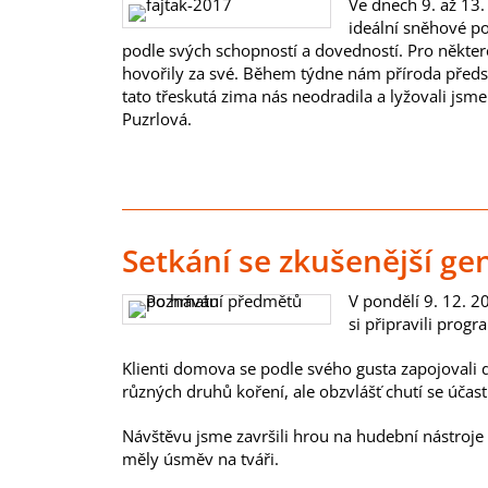
Ve dnech 9. až 13.
ideální sněhové po
podle svých schopností a dovedností. Pro někter
hovořily za své. Během týdne nám příroda předst
tato třeskutá zima nás neodradila a lyžovali jsm
Puzrlová.
Setkání se zkušenější ge
V pondělí 9. 12. 2
si připravili prog
Klienti domova se podle svého gusta zapojovali d
různých druhů koření, ale obzvlášť chutí se účast
Návštěvu jsme završili hrou na hudební nástroje a
měly úsměv na tváři.