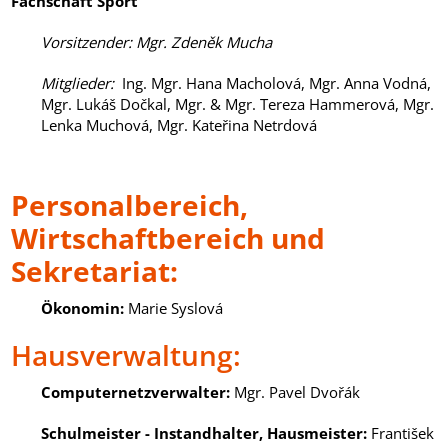
Fachschaft Sport
Vorsitzender
: Mgr. Zdeněk Mucha
Mitglieder
:
Ing. Mgr. Hana Macholová, Mgr. Anna Vodná,
Mgr. Lukáš Dočkal, Mgr. & Mgr. Tereza Hammerová, Mgr.
Lenka Muchová, Mgr. Kateřina Netrdová
Personalbereich,
Wirtschaftbereich und
Sekretariat:
Ökonomin:
Marie Syslová
Hausverwaltung:
Computernetzverwalter
:
Mgr. Pavel Dvořák
Schulmeister - Instandhalter, Hausmeister
:
František