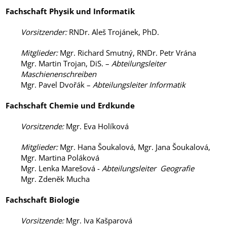
Fachschaft Physik und Informatik
Vorsitzender
:
RNDr. Aleš Trojánek, PhD.
Mitglieder
:
Mgr. Richard Smutný, RNDr. Petr Vrána
Mgr. Martin Trojan, DiS. –
Abteilungsleiter
Maschienenschreiben
Mgr. Pavel Dvořák –
Abteilungsleiter Informatik
Fachschaft Chemie und Erdkunde
Vorsitzende
:
Mgr. Eva Holíková
Mitglieder
:
Mgr. Hana Šoukalová, Mgr. Jana Šoukalová,
Mgr. Martina Poláková
Mgr. Lenka Marešová -
Abteilungsleiter Geografie
Mgr. Zdeněk Mucha
Fachschaft Biologie
Vorsitzende
:
Mgr. Iva Kašparová