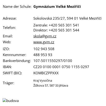
Name der Schule:
G
ymnázium Velké Meziříčí
Adresse:
Sokolovská 235/27, 594 01 Velké Meziříčí
Zentrale: +420 565 301 541
Telefon:
Direktor: +420 565 301 544
Email:
skola@gvm.cz
Web:
www.gvm.cz
IZO:
102 943 508
Kennnummer:
488 953 93
Bankverbindung:
107-5011550297/0100
IBAN:
CZ20 0100 0001 0750 1155 0297
SWIFT (BIC):
KOMBCZPPXXX
Kraj Vysočina
Träger:
Žižkova 57, 587 33 Jihlava