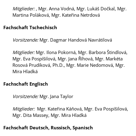
Mitglieder
:
, Mgr. Anna Vodná, Mgr. Lukáš Dočkal, Mgr.
Martina Poláková, Mgr. Kateřina Netrdová
Fachschaft Tschechisch
Vorsitzende
:
Mgr. Dagmar Handová Navrátilová
Mitglieder
:
Mgr. Ilona Pokorná, Mgr. Barbora Štindlová,
Mgr. Eva Pospíšilová, Mgr. Jana Říhová, Mgr. Markéta
Rosová Prudíková, Ph.D., Mgr. Marie Nedomová, Mgr.
Mira Hladká
Fachschaft Englisch
Vorsitzende
:
Mgr. Jana Taylor
Mitglieder
:
Mgr. Kateřina Káňová, Mgr. Eva Pospíšilová,
Mgr. Dita Massey, Mgr. Mira Hladká
Fachschaft Deutsch,
Russisch, Spanisch