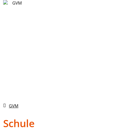
DE
Vyhledávání
DE
EN
CS
GVM
Schule