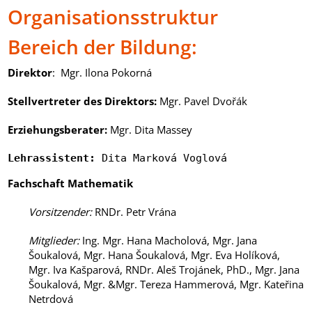
Organisationsstruktur
Bereich der Bildung:
Direktor
: Mgr. Ilona Pokorná
Stellvertreter des Direktors
:
Mgr. Pavel Dvořák
Erziehungsberater
:
Mgr. Dita Massey
Lehrassistent:
 Dita Marková Voglová
Fachschaft Mathematik
Vorsitzender
:
RNDr. Petr Vrána
Mitglieder
:
Ing. Mgr. Hana Macholová, Mgr. Jana
Šoukalová, Mgr. Hana Šoukalová, Mgr. Eva Holíková,
Mgr. Iva Kašparová, RNDr. Aleš Trojánek, PhD., Mgr. Jana
Šoukalová, Mgr. &Mgr. Tereza Hammerová, Mgr. Kateřina
Netrdová