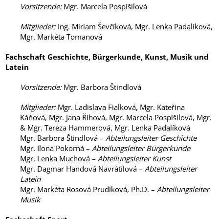
Vorsitzende
:
Mgr. Marcela Pospíšilová
Mitglieder
:
Ing. Miriam Ševčíková, Mgr. Lenka Padalíková,
Mgr. Markéta Tomanová
Fachschaft Geschichte, Bürgerkunde, Kunst, Musik und
Latein
Vorsitzende
:
Mgr. Barbora Štindlová
Mitglieder
:
Mgr. Ladislava Fialková, Mgr. Kateřina
Káňová, Mgr. Jana Říhová, Mgr. Marcela Pospíšilová, Mgr.
& Mgr. Tereza Hammerová, Mgr. Lenka Padalíková
Mgr. Barbora Štindlová –
Abteilungsleiter Geschichte
Mgr. Ilona Pokorná –
Abteilungsleiter Bürgerkunde
Mgr. Lenka Muchová –
Abteilungsleiter Kunst
Mgr. Dagmar Handová Navrátilová –
Abteilungsleiter
Latein
Mgr. Markéta Rosová Prudíková, Ph.D. –
Abteilungsleiter
Musik