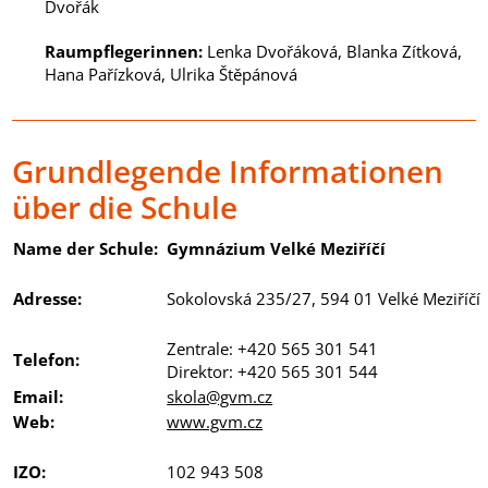
Dvořák
Raumpflegerinnen
:
Lenka Dvořáková, Blanka Zítková,
Hana Pařízková, Ulrika Štěpánová
Grundlegende Informationen
über die Schule
Name der Schule:
Gymnázium Velké Meziříčí
Adresse:
Sokolovská 235/27, 594 01 Velké Meziříčí
Zentrale: +420 565 301 541
Telefon:
Direktor: +420 565 301 544
Email:
skola@gvm.cz
Web:
www.gvm.cz
IZO:
102 943 508