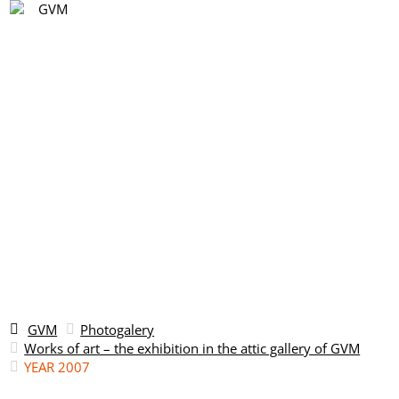
EN
Vyhledávání
DE
EN
CS
GVM
Photogalery
Works of art – the exhibition in the attic gallery of GVM
YEAR 2007